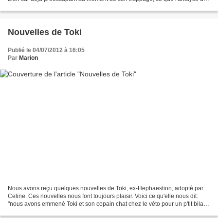
sang ne fit que confirmer....
Nouvelles de Toki
Publié le 04/07/2012 à 16:05
Par
Marion
Nous avons reçu quelques nouvelles de Toki, ex-Hephaestion, adopté par
Celine. Ces nouvelles nous font toujours plaisir. Voici ce qu'elle nous dit:
"nous avons emmené Toki et son copain chat chez le véto pour un p'tit bilan ;
Toki étant en surpoids, je...