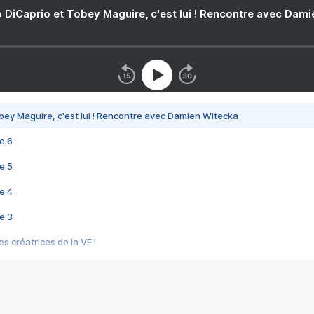
 DiCaprio et Tobey Maguire, c'est lui ! Rencontre avec Dam
bey Maguire, c'est lui ! Rencontre avec Damien Witecka
e 6
e 5
e 4
e 3
s créatrices de la VF !
e 2
e 1