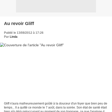
Au revoir Gliff
Publié le 13/08/2012 à 17:26
Par
Linda
Gliff n'aura malheureusement goûté à la douceur d'un foyer que bien peu de
temps... Il a quitté ce monde le 7 août, dans la soirée. Son état de santé était
bien sûr déjà préoccupant au moment de son trappage, ce que l'analyse de