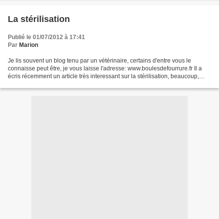
La stérilisation
Publié le 01/07/2012 à 17:41
Par
Marion
Je lis souvent un blog tenu par un vétérinaire, certains d'entre vous le
connaisse peut être, je vous laisse l'adresse: www.boulesdefourrure.fr Il a
écris récemment un article très interessant sur la stérilisation, beaucoup,
voire l'ensemble des personnes...