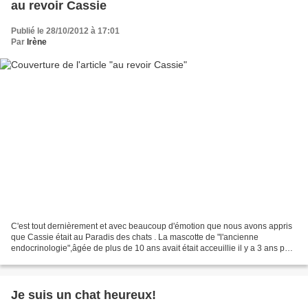
au revoir Cassie
Publié le 28/10/2012 à 17:01
Par
Irène
C'est tout dernièrement et avec beaucoup d'émotion que nous avons appris
que Cassie était au Paradis des chats . La mascotte de "l'ancienne
endocrinologie",âgée de plus de 10 ans avait était acceuillie il y a 3 ans par
Liliane à "la Maison de l'espoir...
Je suis un chat heureux!