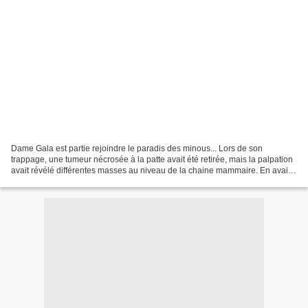
Dame Gala est partie rejoindre le paradis des minous... Lors de son
trappage, une tumeur nécrosée à la patte avait été retirée, mais la palpation
avait révélé différentes masses au niveau de la chaine mammaire. En avait-
elle dans la bouche ? C'est ainsi...