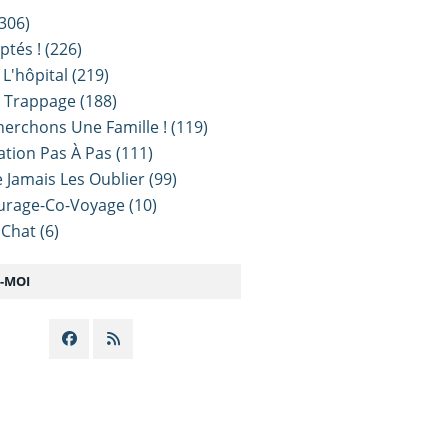
306)
ptés !
(226)
 L'hôpital
(219)
e Trappage
(188)
erchons Une Famille !
(119)
sation Pas À Pas
(111)
 Jamais Les Oublier
(99)
urage-Co-Voyage
(10)
 Chat
(6)
Z-MOI