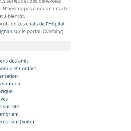
ts sérieux et des bénévoles
. N'hésitez pas à nous contacter
et à bientôt.
profil de
Les chats de l'Hôpital
ignan
sur le portail Overblog
liens des amis
nvenue et Contact
sentation
s soutenir
orique
ives
s sur site
Memoriam
Memoriam (Suite)