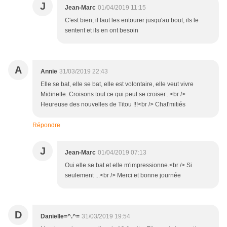
J
Jean-Marc
01/04/2019 11:15
C'est bien, il faut les entourer jusqu'au bout, ils le
sentent et ils en ont besoin
A
Annie
31/03/2019 22:43
Elle se bat, elle se bat, elle est volontaire, elle veut vivre
Midinette. Croisons tout ce qui peut se croiser...<br />
Heureuse des nouvelles de Titou !!!<br /> Chat'mitiés
Répondre
J
Jean-Marc
01/04/2019 07:13
Oui elle se bat et elle m'impressionne.<br /> Si
seulement ...<br /> Merci et bonne journée
D
Danielle=^.^=
31/03/2019 19:54