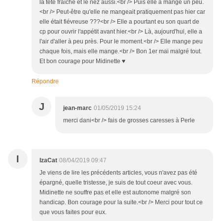
la tête fraîche et le nez aussi.<br /> Puis elle a mangé un peu.
<br /> Peut-être qu'elle ne mangeait pratiquement pas hier car
elle était fiévreuse ???<br /> Elle a pourtant eu son quart de
cp pour ouvrir l'appétit avant hier.<br /> Là, aujourd'hui, elle a
l'air d'aller à peu près. Pour le moment.<br /> Elle mange peu
chaque fois, mais elle mange.<br /> Bon 1er mai malgré tout.
Et bon courage pour Midinette ♥
Répondre
J
jean-marc
01/05/2019 15:24
merci dani<br /> fais de grosses caresses à Perle
I
IzaCat
08/04/2019 09:47
Je viens de lire les précédents articles, vous n'avez pas été
épargné, quelle tristesse, je suis de tout coeur avec vous.
Midinette ne souffre pas et elle est autonome malgré son
handicap. Bon courage pour la suite.<br /> Merci pour tout ce
que vous faites pour eux.