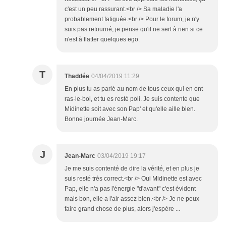
c'est un peu rassurant.<br /> Sa maladie l'a
probablement fatiguée.<br /> Pour le forum, je n'y
suis pas retourné, je pense qu'il ne sert à rien si ce
n'est à flatter quelques ego.
T
Thaddée
04/04/2019 11:29
En plus tu as parlé au nom de tous ceux qui en ont
ras-le-bol, et tu es resté poli. Je suis contente que
Midinette soit avec son Pap' et qu'elle aille bien.
Bonne journée Jean-Marc.
J
Jean-Marc
03/04/2019 19:17
Je me suis contenté de dire la vérité, et en plus je
suis resté très correct.<br /> Oui Midinette est avec
Pap, elle n'a pas l'énergie "d'avant" c'est évident
mais bon, elle a l'air assez bien.<br /> Je ne peux
faire grand chose de plus, alors j'espère ...