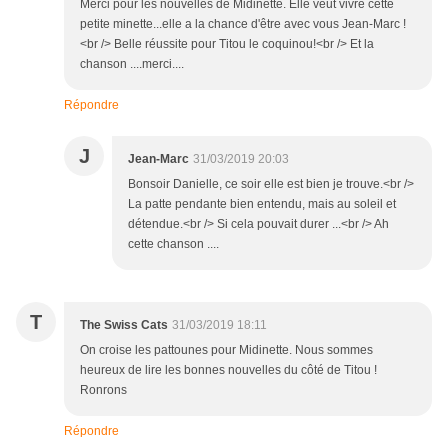
Merci pour les nouvelles de Midinette. Elle veut vivre cette
petite minette...elle a la chance d'être avec vous Jean-Marc !
<br /> Belle réussite pour Titou le coquinou!<br /> Et la
chanson ....merci....
Répondre
J
Jean-Marc
31/03/2019 20:03
Bonsoir Danielle, ce soir elle est bien je trouve.<br />
La patte pendante bien entendu, mais au soleil et
détendue.<br /> Si cela pouvait durer ...<br /> Ah
cette chanson ....
T
The Swiss Cats
31/03/2019 18:11
On croise les pattounes pour Midinette. Nous sommes
heureux de lire les bonnes nouvelles du côté de Titou !
Ronrons
Répondre