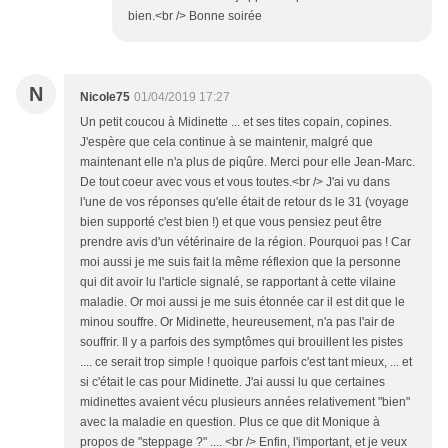
bien.<br /> Bonne soirée
N
Nicole75
01/04/2019 17:27
Un petit coucou à Midinette ... et ses tites copain, copines.
J'espère que cela continue à se maintenir, malgré que
maintenant elle n'a plus de piqûre. Merci pour elle Jean-Marc.
De tout coeur avec vous et vous toutes.<br /> J'ai vu dans
l'une de vos réponses qu'elle était de retour ds le 31 (voyage
bien supporté c'est bien !) et que vous pensiez peut être
prendre avis d'un vétérinaire de la région. Pourquoi pas ! Car
moi aussi je me suis fait la même réflexion que la personne
qui dit avoir lu l'article signalé, se rapportant à cette vilaine
maladie. Or moi aussi je me suis étonnée car il est dit que le
minou souffre. Or Midinette, heureusement, n'a pas l'air de
souffrir. Il y a parfois des symptômes qui brouillent les pistes
.... ce serait trop simple ! quoique parfois c'est tant mieux, ... et
si c'était le cas pour Midinette. J'ai aussi lu que certaines
midinettes avaient vécu plusieurs années relativement "bien"
avec la maladie en question. Plus ce que dit Monique à
propos de "steppage ?" .... <br /> Enfin, l'important, et je veux