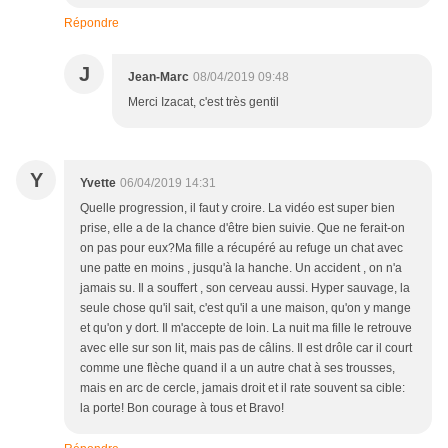
Répondre
J
Jean-Marc
08/04/2019 09:48
Merci Izacat, c'est très gentil
Y
Yvette
06/04/2019 14:31
Quelle progression, il faut y croire. La vidéo est super bien
prise, elle a de la chance d'être bien suivie. Que ne ferait-on
on pas pour eux?Ma fille a récupéré au refuge un chat avec
une patte en moins , jusqu'à la hanche. Un accident , on n'a
jamais su. Il a souffert , son cerveau aussi. Hyper sauvage, la
seule chose qu'il sait, c'est qu'il a une maison, qu'on y mange
et qu'on y dort. Il m'accepte de loin. La nuit ma fille le retrouve
avec elle sur son lit, mais pas de câlins. Il est drôle car il court
comme une flèche quand il a un autre chat à ses trousses,
mais en arc de cercle, jamais droit et il rate souvent sa cible:
la porte! Bon courage à tous et Bravo!