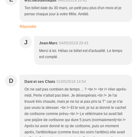
leschatsdumaquis
04/05/2019 20:41
Ton billet date du 30 mars, un petit peu plus d'un mois et je
pense chaque jour à votre fifille. Amitié.
Répondre
J
Jean-Marc
04/05/2019 20:43
Merci à toi. Hélas ce billet est d'actualité. Le temps
est compté.
D
Dani et ses Chats
01/05/2019 14:54
On ne sait pas combien de temps ... ? <br /> <br /> Hier après-
midi, Perle n'allait pas bien. Je désespérais.<br /> Je l'ai
trouvé très chaude, mais je ne lui ai pas pris la T° car je n'ai
pas voulu la stresser. <br /> Et le soir, je lui ai donné le cachet
de cortisone comme prévu.<br /> Le vétérinaire lui avait fait
une piqûre de cortisone qui dure 5 jours (normalement)<br />
Après lui avoir donné le cp de cortisone, puis un moment
après, l'antibiotique (comme tous les soirs l'antibio) elle avait