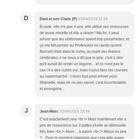
D
Dani et ses Chats (P)
03/04/2019 11:49
Écoute, elle n'a que 4 ans, elle utilise ses ressources
de jeune minette et elle a raison ! Ma foi, il peut
arriver que les vétérinaires soient trop pessimistes, et
ça me fait penser au Professeur en cardio quand
Bernard était dans le coma, au sujet des lésions
cérébrales, il ne nous a dit que le pire, c'est à dire
qu'il aurait dû rester un légume... et ce n'est pas le
cas ! Il a des oublis oui, mais il peut faire les courses
au supermarché :-) Alors tout peut arriver pour
Midinette, mais de ne pas savoir, c'est inconfortable,
et anxiogène...
J
Jean-Marc
02/04/2019 19:49
C'est exactement cela.<br /> Mais maintenant elle a
pris de l'assurance sur 3 pattes et elle se débrouille
très bien.<br /> Alors ... à suivre.<br /> Mieux ou pire
? .. Pour le moment j'apprécie que cela aille assez