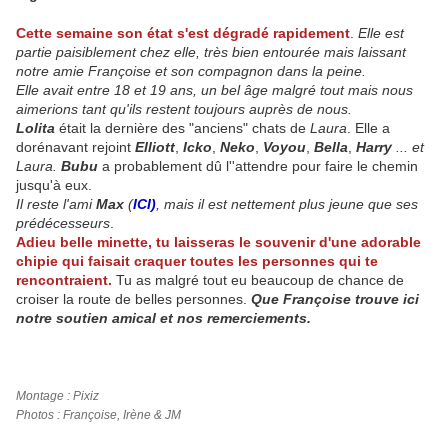
Cette semaine son état s'est dégradé rapidement
.
Elle est
partie paisiblement chez elle, très bien entourée mais laissant
notre amie Françoise et son compagnon dans la peine.
Elle avait entre 18 et 19 ans, un bel âge malgré tout mais nous
aimerions tant qu'ils restent toujours auprès de nous.
Lolita
était la dernière des "anciens" chats de
Laura
. Elle a
dorénavant rejoint
Elliott
,
Icko
,
Neko
,
Voyou
,
Bella
,
Harry
...
et
Laura.
Bubu
a probablement dû l''attendre pour faire le chemin
jusqu'à eux.
Il reste l'ami
Max
(
ICI
)
, mais il est nettement plus jeune que ses
prédécesseurs
.
Adieu belle minette, tu laisseras le souvenir d'une adorable
chipie qui faisait craquer toutes les personnes qui te
rencontraient.
Tu as malgré tout eu beaucoup de chance de
croiser la route de belles personnes.
Que Françoise trouve ici
notre soutien amical et nos remerciements.
Montage : Pixiz
Photos : Françoise, Irène & JM