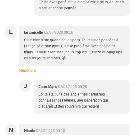
On en avait parlé sur le blog, le cycle de la vie. <br />
Merci et bonne journée
L
laramicelle
02/05/2026 09:16
C'est bien triste quand on les perd. Toutes mes pensées à
Françoise et son mari. C'est le problème avec nos petits
félins. Ils vieillissent beaucoup trop vite. Quinze ou vingt ans
c'est toujours trop peu. 😿
Répondre
J
Jean-Marc
02/05/2026 09:25
Lolita était une des anciennes parmi nos
connaissances félines, une génération qui
disparaît.Et des souvenirs qui restent
N
Nicole
02/05/2026 09:10