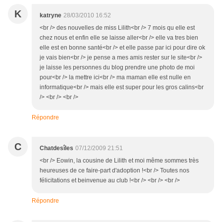
K
katryne
28/03/2010 16:52
<br /> des nouvelles de miss Lilith<br /> 7 mois qu elle est
chez nous et enfin elle se laisse aller<br /> elle va tres bien
elle est en bonne santé<br /> et elle passe par ici pour dire ok
je vais bien<br /> je pense a mes amis rester sur le site<br />
je laisse les personnes du blog prendre une photo de moi
pour<br /> la mettre ici<br /> ma maman elle est nulle en
informatique<br /> mais elle est super pour les gros calins<br
/> <br /> <br />
Répondre
C
Chatdesîles
07/12/2009 21:51
<br /> Eowin, la cousine de Lilith et moi même sommes très
heureuses de ce faire-part d'adoption !<br /> Toutes nos
félicitations et beinvenue au club !<br /> <br /> <br />
Répondre