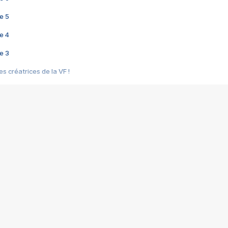
e 5
e 4
e 3
s créatrices de la VF !
e 2
e 1
e Mektoub My Love arrive enfin ! Rencontre avec Shaïn Boumedine et Sal
i : après Toni en famille
elle réalise le bouleversant Dites lui que je l'aime
ais ! Rencontre autour de Vie privée de Rebecca Zlotowski
 de Marguerite, Grave... Rencontre avec Ella Rumpf
 Les Rêveurs, un film intime sur la santé mentale