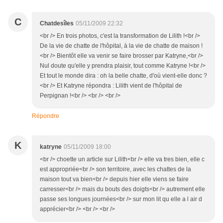
C
Chatdesîles
05/11/2009 22:32
<br /> En trois photos, c'est la transformation de Lilith !<br />
De la vie de chatte de l'hôpital, à la vie de chatte de maison !
<br /> Bientôt elle va venir se faire brosser par Katryne,<br />
Nul doute qu'elle y prendra plaisir, tout comme Katryne !<br />
Et tout le monde dira : oh la belle chatte, d'où vient-elle donc ?
<br /> Et Katryne répondra : Lilith vient de l'hôpital de
Perpignan !<br /> <br /> <br />
Répondre
K
katryne
05/11/2009 18:00
<br /> choette un article sur Lilith<br /> elle va tres bien, elle c
est appropriée<br /> son territoire, avec les chattes de la
maison tout va bien<br /> depuis hier elle viens se faire
carresser<br /> mais du bouts des doigts<br /> autrement elle
passe ses longues journées<br /> sur mon lit qu elle a l air d
apprécier<br /> <br /> <br />