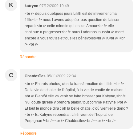
K
katryne
07/12/2009 19:49
<br /> depuis quelques jours Lilith est defintivement ma
fifille<br /> nous l avons adoptée pas question de laisser
repartir<br /> cette minette qui est un Amour<br /> elle
continue a progresser<br /> nous l adorons tous<br /> merci
encore a vous toutes et tous les bénévoles<br /> K<br /> <br
/> <br />
Répondre
C
Chatdesîles
05/11/2009 22:34
<br /> En trois photos, c'est la transformation de Lilith !<br />
De la vie de chatte de l'hôpital, à la vie de chatte de maison !
<br /> Bientôt elle va venir se faire brosser par Katryne,<br />
Nul doute qu'elle y prendra plaisir, tout comme Katryne !<br />
Et tout le monde dira : oh la belle chatte, d'où vient-elle donc ?
<br /> Et Katryne répondra : Lilith vient de l'hôpital de
Perpignan !<br /> <br /> Chatdesîles<br /> <br /> <br />
Répondre