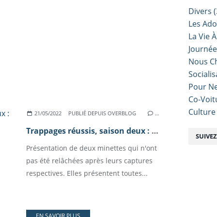
Divers
(
Les Ado
La Vie À
Journé
Nous Ch
Sociali
Pour Ne
Co-Voit
Culture
21/05/2022
PUBLIÉ DEPUIS OVERBLOG
…
Trappages réussis, saison deux : les (presque) sociables.
SUIVE
Présentation de deux minettes qui n'ont
pas été relâchées après leurs captures
respectives. Elles présentent toutes...
EN SAVOIR PLUS