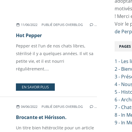
adoptan
motivés
! Merci 
Voir le 
11/06/2022
PUBLIÉ DEPUIS OVERBLOG
…
de Perp
Hot Pepper
Pepper est l'un de nos chats libres,
PAGES
stérilisé il y a quelques années. Il vit sa
1 - Les 
petite vie, et il est nourri
2 - Bie
régulièrement....
3 - Pré
4 - Nou
EN SAVOIR PLUS
5 - Hist
6 - Arch
7 - Chat
04/06/2022
PUBLIÉ DEPUIS OVERBLOG
…
8 - In 
Brocante et Hérisson.
9 - In 
Un titre bien hétéroclite pour un article