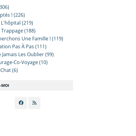
306)
ptés !
(226)
 L'hôpital
(219)
e Trappage
(188)
erchons Une Famille !
(119)
sation Pas À Pas
(111)
 Jamais Les Oublier
(99)
urage-Co-Voyage
(10)
 Chat
(6)
Z-MOI