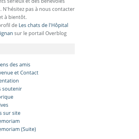
ts sérieux et des bénévoles
. N'hésitez pas à nous contacter
et à bientôt.
profil de
Les chats de l'Hôpital
ignan
sur le portail Overblog
liens des amis
nvenue et Contact
sentation
s soutenir
orique
ives
s sur site
Memoriam
Memoriam (Suite)