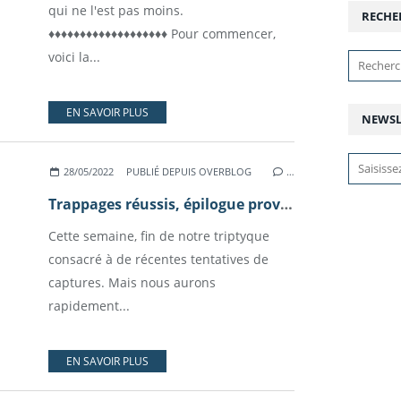
qui ne l'est pas moins.
RECHE
♦♦♦♦♦♦♦♦♦♦♦♦♦♦♦♦♦♦♦ Pour commencer,
voici la...
EN SAVOIR PLUS
NEWSL
28/05/2022
PUBLIÉ DEPUIS OVERBLOG
…
Trappages réussis, épilogue provisoire : le "cas" Tarzan
Cette semaine, fin de notre triptyque
consacré à de récentes tentatives de
captures. Mais nous aurons
rapidement...
EN SAVOIR PLUS