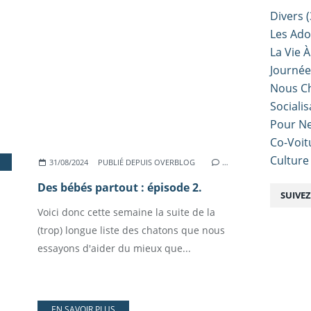
Divers
(
Les Ado
La Vie À
Journé
Nous Ch
Sociali
Pour Ne
Co-Voit
Culture
OCIALISATION PAS À PAS
31/08/2024
PUBLIÉ DEPUIS OVERBLOG
…
Des bébés partout : épisode 2.
SUIVE
Voici donc cette semaine la suite de la
(trop) longue liste des chatons que nous
essayons d'aider du mieux que...
EN SAVOIR PLUS