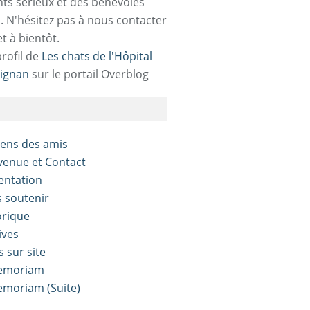
ts sérieux et des bénévoles
. N'hésitez pas à nous contacter
et à bientôt.
profil de
Les chats de l'Hôpital
ignan
sur le portail Overblog
liens des amis
nvenue et Contact
sentation
s soutenir
orique
ives
s sur site
Memoriam
Memoriam (Suite)