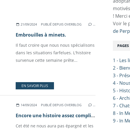
adoptan
motivés
! Merci 
Voir le 
21/09/2024
PUBLIÉ DEPUIS OVERBLOG
…
de Perp
Embrouilles à minets.
Il faut croire que nous nous spécialisons
PAGES
dans les situations farfelues. L'histoire
1 - Les 
survenue cette semaine prête...
2 - Bie
3 - Pré
4 - Nou
EN SAVOIR PLUS
5 - Hist
6 - Arch
7 - Chat
14/09/2024
PUBLIÉ DEPUIS OVERBLOG
…
8 - In 
Encore une histoire assez compliquée.
9 - In 
Cet été ne nous aura pas épargné et les