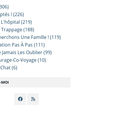
306)
ptés !
(226)
 L'hôpital
(219)
e Trappage
(188)
erchons Une Famille !
(119)
sation Pas À Pas
(111)
 Jamais Les Oublier
(99)
urage-Co-Voyage
(10)
 Chat
(6)
Z-MOI