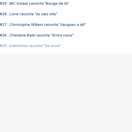
#29 : MC Solaar raconte "Bouge de là"
28 : Lorie raconte "Je vais vite"
#27 : Christophe Willem raconte "Jacques a dit"
#26 : Chimène Badi raconte "Entre nous"
#25 : Indochine raconte "3e sexe"
#24 : Zaho raconte "C'est chelou"
#23 : Patrick Bruel raconte "Au café des délices"
#22 : Kyo raconte "Le chemin"
#21 : Nolwenn Leroy raconte "Cassé"
#20 : Patrick Hernandez raconte "Born to be alive"
#19 : Lorie raconte "Près de moi"
#18 : Michael Jones raconte "A nos actes manqués" (avec Jean-Jacque
#17 : Khaled raconte "Aïcha"