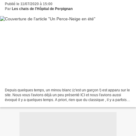
Publié le 11/07/2020 à 15:00
Par
Les chats de l'Hôpital de Perpignan
Depuis quelques temps, un minou blanc (c'est un garçon !) est apparu sur le
site. Nous vous l'avions déjà un peu présenté ICI et nous l'avions aussi
évoqué il y a quelques temps. A priori, rien que du classique , il y a parfois
des arrivées bien "mystérieuses"....