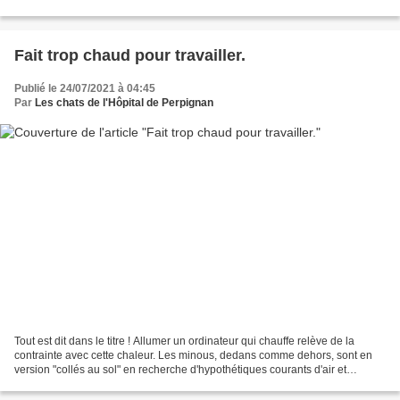
dernière ( ICI ), et...
Fait trop chaud pour travailler.
Publié le 24/07/2021 à 04:45
Par
Les chats de l'Hôpital de Perpignan
Tout est dit dans le titre ! Allumer un ordinateur qui chauffe relève de la
contrainte avec cette chaleur. Les minous, dedans comme dehors, sont en
version "collés au sol" en recherche d'hypothétiques courants d'air et
dédaignent les gamelles au profit...