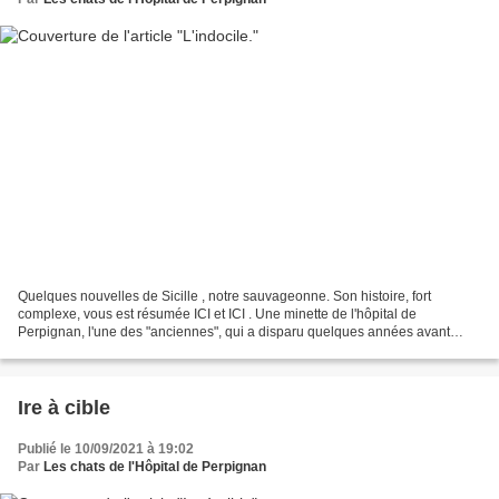
Quelques nouvelles de Sicille , notre sauvageonne. Son histoire, fort
complexe, vous est résumée ICI et ICI . Une minette de l'hôpital de
Perpignan, l'une des "anciennes", qui a disparu quelques années avant
d'être miraculeusement retrouvée en 2017 .......
Ire à cible
Publié le 10/09/2021 à 19:02
Par
Les chats de l'Hôpital de Perpignan