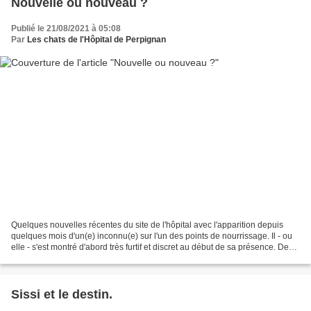
Nouvelle ou nouveau ?
Publié le 21/08/2021 à 05:08
Par
Les chats de l'Hôpital de Perpignan
Quelques nouvelles récentes du site de l'hôpital avec l'apparition depuis
quelques mois d'un(e) inconnu(e) sur l'un des points de nourrissage. Il - ou
elle - s'est montré d'abord très furtif et discret au début de sa présence. Des
photos ont pu être réalisées,...
Sissi et le destin.