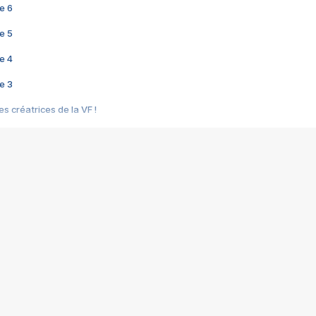
e 6
e 5
e 4
e 3
s créatrices de la VF !
e 2
e 1
e Mektoub My Love arrive enfin ! Rencontre avec Shaïn Boumedine et Sal
i : après Toni en famille
elle réalise le bouleversant Dites lui que je l'aime
ais ! Rencontre autour de Vie privée de Rebecca Zlotowski
 de Marguerite, Grave... Rencontre avec Ella Rumpf
 Les Rêveurs, un film intime sur la santé mentale