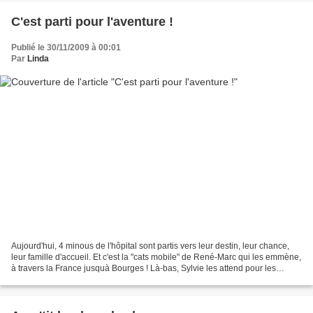
C'est parti pour l'aventure !
Publié le 30/11/2009 à 00:01
Par
Linda
Aujourd'hui, 4 minous de l'hôpital sont partis vers leur destin, leur chance,
leur famille d'accueil. Et c'est la "cats mobile" de René-Marc qui les emmène,
à travers la France jusquà Bourges ! Là-bas, Sylvie les attend pour les
covoiturer à leur destination...