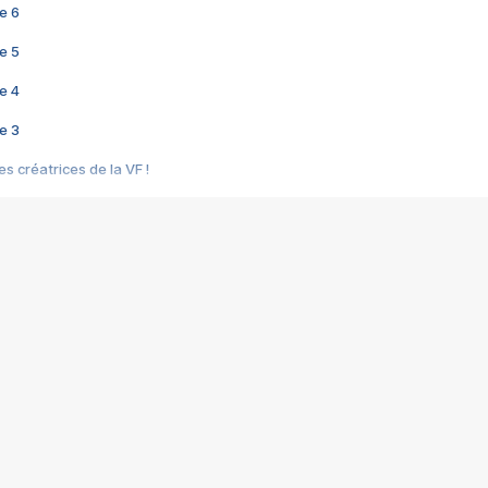
e 6
e 5
e 4
e 3
s créatrices de la VF !
e 2
e 1
e Mektoub My Love arrive enfin ! Rencontre avec Shaïn Boumedine et Sal
i : après Toni en famille
elle réalise le bouleversant Dites lui que je l'aime
ais ! Rencontre autour de Vie privée de Rebecca Zlotowski
 de Marguerite, Grave... Rencontre avec Ella Rumpf
 Les Rêveurs, un film intime sur la santé mentale