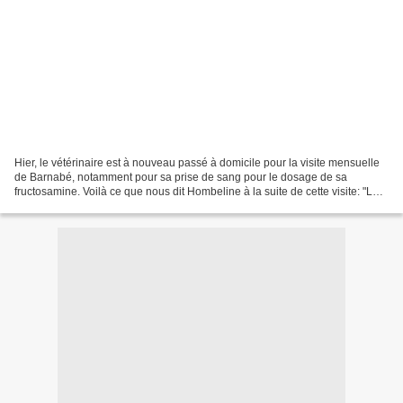
Hier, le vétérinaire est à nouveau passé à domicile pour la visite mensuelle
de Barnabé, notamment pour sa prise de sang pour le dosage de sa
fructosamine. Voilà ce que nous dit Hombeline à la suite de cette visite: "Le
coeur de Babar est bien mieux que...