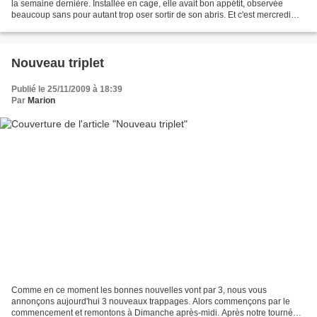
la semaine dernière. Installée en cage, elle avait bon appétit, observée
beaucoup sans pour autant trop oser sortir de son abris. Et c'est mercredi
soir que Saskia a quitté les Pyrénées...
Nouveau triplet
Publié le 25/11/2009 à 18:39
Par
Marion
Comme en ce moment les bonnes nouvelles vont par 3, nous vous
annonçons aujourd'hui 3 nouveaux trappages. Alors commençons par le
commencement et remontons à Dimanche après-midi. Après notre tournée