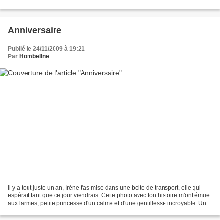
nourrissage, nous nous rendons, Nat, Aurélie et moi,...
Anniversaire
Publié le 24/11/2009 à 19:21
Par
Hombeline
Il y a tout juste un an, Irène t'as mise dans une boite de transport, elle qui
espérait tant que ce jour viendrais. Cette photo avec ton histoire m'ont émue
aux larmes, petite princesse d'un calme et d'une gentillesse incroyable. Une
impatience de te...