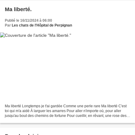
Ma liberté.
Publié le 16/11/2024 à 06:00
Par
Les chats de l'Hôpital de Perpignan
Ma liberté Longtemps je t'ai gardée Comme une perle rare Ma liberté C'est
toi qui m'a aidé À larguer les amarres Pour aller n'importe où, pour aller
jusqu'au bout des chemins de fortune Pour cueillir, en rêvant, une rose des
vents sur un rayon de lune Ma...