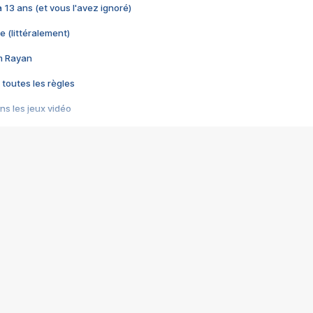
 a 13 ans (et vous l'avez ignoré)
e (littéralement)
im Rayan
 toutes les règles
s les jeux vidéo
us choquant de Rockstar ? - Le scandale BULLY
e plus moche de Steam
du RÊVE tourne au CAUCHEMAR
pendant 8 heures
it… à tort
umiliés par un jeu vidéo
ire - Final Fantasy 8
ti un empire - Age of Empires