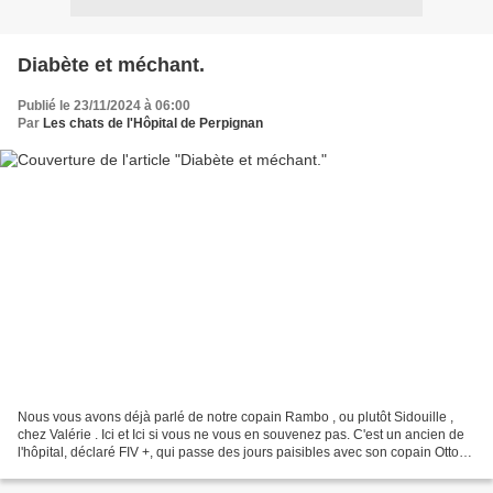
Diabète et méchant.
Publié le 23/11/2024 à 06:00
Par
Les chats de l'Hôpital de Perpignan
Nous vous avons déjà parlé de notre copain Rambo , ou plutôt Sidouille ,
chez Valérie . Ici et Ici si vous ne vous en souvenez pas. C'est un ancien de
l'hôpital, déclaré FIV +, qui passe des jours paisibles avec son copain Otto
chez sa protectrice. Seulement...