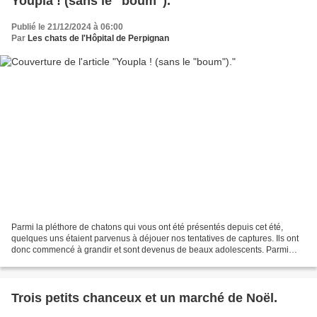
Youpla ! (sans le "boum").
Publié le 21/12/2024 à 06:00
Par
Les chats de l'Hôpital de Perpignan
Parmi la pléthore de chatons qui vous ont été présentés depuis cet été,
quelques uns étaient parvenus à déjouer nos tentatives de captures. Ils ont
donc commencé à grandir et sont devenus de beaux adolescents. Parmi
ceux-ci : Hé oui, encore un petit "presque...
Trois petits chanceux et un marché de Noël.