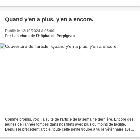
proposait des modèles prédéfinis...
Quand y'en a plus, y'en a encore.
Publié le 12/10/2024 à 05:00
Par
Les chats de l'Hôpital de Perpignan
Comme promis, voici la suite de l'article de la semaine dernière. Encore des
jeunes de l'année tombés dans nos filets avec plus ou moins de facilité.
Depuis le précédent article, toute cette petite troupe a vu le vétérinaire avec
contrôle de santé et...